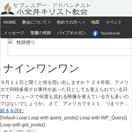
HOME
教会について >
初めての方へ >
地図
イベント
メッセージ
聖書の奇跡
パイプオルガン
facebook
ナインワンワン
９月１１日と聞くと何を思い出しますか？ ２４年前、アメリ
カで同時多発テロ事件があった日としても覚えられている日
です。 ニュ―スで何度も流れる映像を覚えている方も多いの
ではないでしょうか。 さて、アメリカで９１１、つまリナ…
続きを読む
Default Loop Loop with query_posts() Loop with WP_Query()
Loop with get_posts()
ナインワンワン