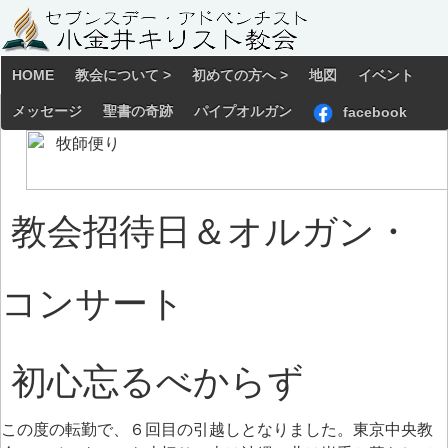
HOME
教会について >
初めての方へ >
地図
イベント
メッセージ
聖書の奇跡
パイプオルガン
facebook
教会招待日＆オルガン・
コンサート
初心忘るべからず
この度の転勤で、６回目の引越しとなりました。東京中央教