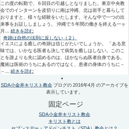
この度の転勤で、６回目の引越しとなりました。東京中央教
会でのインターンを皮切りに南は沖縄、北は岩手と暮らして
おりますと、様々な経験をいたします。そんな中で一つの出
来事をお証ししましょう。 沖縄で５年間の働きを終える一ヶ
月…
続きを読む
奇跡は自然の法則に反しない（２）
イエスによる癒しの奇跡は信じがたいでしょうか。 「ある意
味では、いかなる医者も決して病気を癒しはしない。このこ
とを誰よりも先に認めるのは、ほかならぬ医者自身である。
魔術は医術のうちにあるのではなく、患者の身体のうちに－
－…
続きを読む
SDA小金井キリスト教会
ブログの 2016年4月 のアーカイブを
表示しています。
固定ページ
SDA小金井キリスト教会
キリスト教とは
セブンスデー・アドベンチスト（SDA）教会とは？