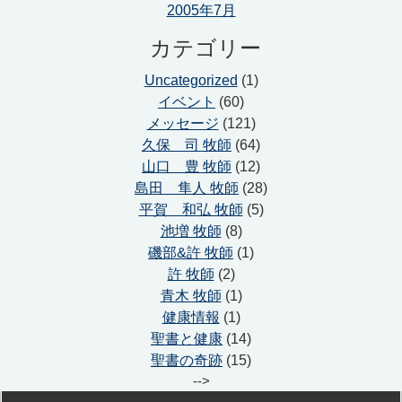
2005年7月
カテゴリー
Uncategorized
(1)
イベント
(60)
メッセージ
(121)
久保 司 牧師
(64)
山口 豊 牧師
(12)
島田 隼人 牧師
(28)
平賀 和弘 牧師
(5)
池増 牧師
(8)
磯部&許 牧師
(1)
許 牧師
(2)
青木 牧師
(1)
健康情報
(1)
聖書と健康
(14)
聖書の奇跡
(15)
-->