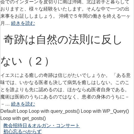
会でのインターンを皮切りに南は沖縄、北は岩手と暮らして
おりますと、様々な経験をいたします。そんな中で一つの出
来事をお証ししましょう。 沖縄で５年間の働きを終える一ヶ
月…
続きを読む
奇跡は自然の法則に反し
ない（２）
イエスによる癒しの奇跡は信じがたいでしょうか。 「ある意
味では、いかなる医者も決して病気を癒しはしない。このこ
とを誰よりも先に認めるのは、ほかならぬ医者自身である。
魔術は医術のうちにあるのではなく、患者の身体のうちに－
－…
続きを読む
Default Loop Loop with query_posts() Loop with WP_Query()
Loop with get_posts()
教会招待日＆オルガン・コンサート
初心忘るべからず