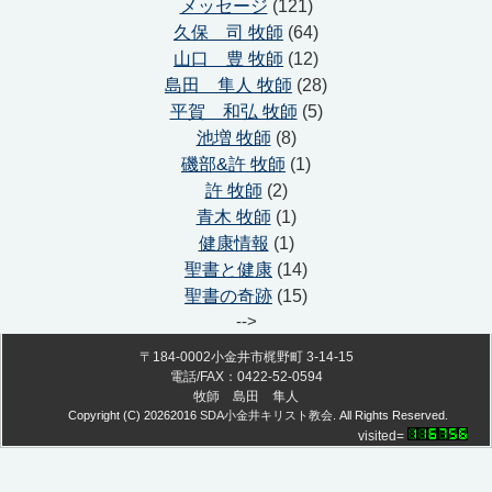
メッセージ
(121)
久保 司 牧師
(64)
山口 豊 牧師
(12)
島田 隼人 牧師
(28)
平賀 和弘 牧師
(5)
池増 牧師
(8)
磯部&許 牧師
(1)
許 牧師
(2)
青木 牧師
(1)
健康情報
(1)
聖書と健康
(14)
聖書の奇跡
(15)
-->
〒184-0002小金井市梶野町 3-14-15
電話/FAX：0422-52-0594
牧師 島田 隼人
Copyright (C)
20262016
SDA小金井キリスト教会
. All Rights Reserved.
visited=