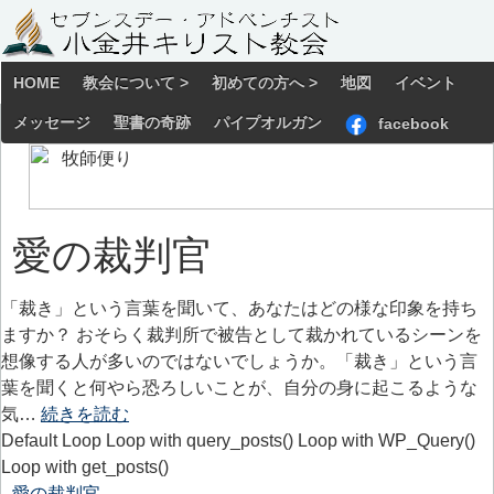
HOME
教会について >
初めての方へ >
地図
イベント
メッセージ
聖書の奇跡
パイプオルガン
facebook
愛の裁判官
「裁き」という言葉を聞いて、あなたはどの様な印象を持ち
ますか？ おそらく裁判所で被告として裁かれているシーンを
想像する人が多いのではないでしょうか。「裁き」という言
葉を聞くと何やら恐ろしいことが、自分の身に起こるような
気…
続きを読む
Default Loop Loop with query_posts() Loop with WP_Query()
Loop with get_posts()
愛の裁判官