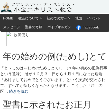
HOME
教会について >
初めての方へ >
地図
イベント
メッセージ
聖書の奇跡
パイプオルガン
facebook
年の始めの例(ためし)とて
「と～しのは～じめのためしとて♪」（１年の初めの恒例行事
という意味） 暦が１２月３１日から１月１日になった途端
「あけましておめでとうございます」という挨拶が交わされ
て、すべてが新しくなったとなります。 こうした「時」の
区…
続きを読む
聖書に示されたお正月