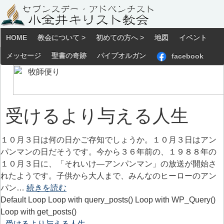
HOME
教会について >
初めての方へ >
地図
イベント
メッセージ
聖書の奇跡
パイプオルガン
facebook
受けるより与える人生
１０月３日は何の日かご存知でしょうか。１０月３日はアン
パンマンの日だそうです。今から３６年前の、１９８８年の
１０月３日に、「それいけ―アンパンマン」の放送が開始さ
れたようです。子供から大人まで、みんなのヒーローのアン
パン…
続きを読む
Default Loop Loop with query_posts() Loop with WP_Query()
Loop with get_posts()
受けるより与える人生