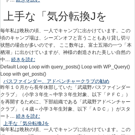
上手な「気分転換Jを
毎年私は晩秋の頃、一人でキャンプに出かけています。この
頃のキャンプ場は、シーズンオフと言うこともあり貸し切り
状態の場合が多いのです。 ここ数年は、富士五湖の一つ「本
栖湖」に出かけていますが、神様の創造された美しい自然の
中…
続きを読む
Default Loop Loop with query_posts() Loop with WP_Query()
Loop with get_posts()
パスファインダー、アドベンチャークラブの勧め
昨年１０月から長年休部していた「武蔵野パスファインダー
クラブ」（小学３年生～中学３年生対象、以下「ＰＦＣ」）
を再開するために、下部組織である「武蔵野アドベンチャー
クラブ」（４歳～小学３年生対象、以下「ＡＤＣ」）がスタ
ート…
続きを読む
上手な「気分転換Jを
毎年私は晩秋の頃、一人でキャンプに出かけています。この