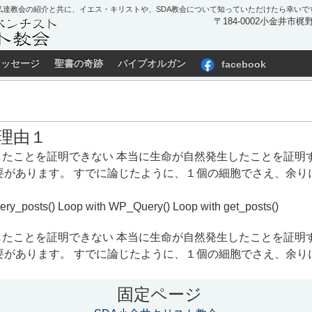
私達教会の紹介と共に、イエス・キリストや、SDA教会について知っていただけたら幸いで
〒184-0002小金井市梶野町
メッセージ
聖書の奇跡
パイプオルガン
facebook
理由１
したことを証明できない 本当に生命が自然発生したことを証明
要があります。 すでに論じたように、１個の細胞でさえ、余り
ery_posts() Loop with WP_Query() Loop with get_posts()
したことを証明できない 本当に生命が自然発生したことを証明
要があります。 すでに論じたように、１個の細胞でさえ、余り
固定ページ