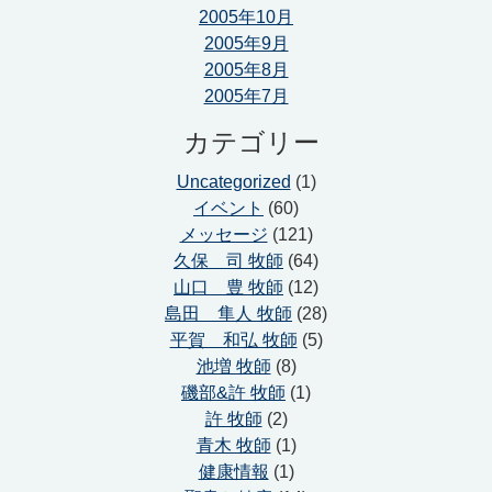
2005年10月
2005年9月
2005年8月
2005年7月
カテゴリー
Uncategorized
(1)
イベント
(60)
メッセージ
(121)
久保 司 牧師
(64)
山口 豊 牧師
(12)
島田 隼人 牧師
(28)
平賀 和弘 牧師
(5)
池増 牧師
(8)
磯部&許 牧師
(1)
許 牧師
(2)
青木 牧師
(1)
健康情報
(1)