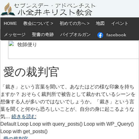
HOME
教会について >
初めての方へ >
地図
イベント
メッセージ
聖書の奇跡
パイプオルガン
facebook
愛の裁判官
「裁き」という言葉を聞いて、あなたはどの様な印象を持ち
ますか？ おそらく裁判所で被告として裁かれているシーンを
想像する人が多いのではないでしょうか。「裁き」という言
葉を聞くと何やら恐ろしいことが、自分の身に起こるような
気…
続きを読む
Default Loop Loop with query_posts() Loop with WP_Query()
Loop with get_posts()
愛の裁判官