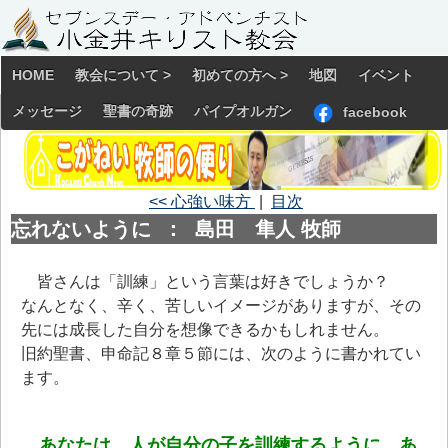
HOME
教会について >
初めての方へ >
地図
イベント
メッセージ
聖書の奇跡
パイプオルガン
facebook
<< 心強い味方
|
目次
忘れないように ： 島田 隼人 牧師
皆さんは「訓練」という言葉は好きでしょうか？
なんとなく、辛く、苦しいイメージがありますが、その
先には成長した自分を想像できるかもしれません。
旧約聖書、申命記８章５節には、次のように書かれてい
ます。
あなたは、人が自分の子を訓練するように、あ