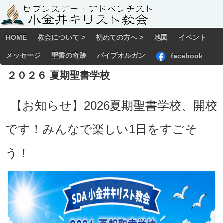
HOME
教会について >
初めての方へ >
地図
イベント
メッセージ
聖書の奇跡
パイプオルガン
facebook
２０２６ 夏期聖書学校
【お知らせ】2026夏期聖書学校、開校
です！みんなで楽しい1日をすごそ
う！