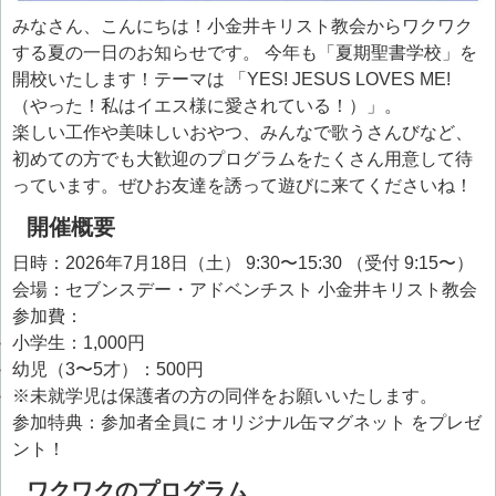
みなさん、こんにちは！小金井キリスト教会からワクワク
する夏の一日のお知らせです。 今年も「夏期聖書学校」を
開校いたします！テーマは
「YES! JESUS LOVES ME!
（やった！私はイエス様に愛されている！）」
。
楽しい工作や美味しいおやつ、みんなで歌うさんびなど、
初めての方でも大歓迎のプログラムをたくさん用意して待
っています。ぜひお友達を誘って遊びに来てくださいね！
開催概要
日時
：2026年7月18日（土） 9:30〜15:30 （受付 9:15〜）
会場
：セブンスデー・アドベンチスト 小金井キリスト教会
参加費
：
小学生：1,000円
幼児（3〜5才）：500円
※未就学児は保護者の方の同伴をお願いいたします。
参加特典
：参加者全員に
オリジナル缶マグネット
をプレゼ
ント！
ワクワクのプログラム