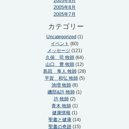
2005年9月
2005年8月
2005年7月
カテゴリー
Uncategorized
(1)
イベント
(60)
メッセージ
(121)
久保 司 牧師
(64)
山口 豊 牧師
(12)
島田 隼人 牧師
(28)
平賀 和弘 牧師
(5)
池増 牧師
(8)
磯部&許 牧師
(1)
許 牧師
(2)
青木 牧師
(1)
健康情報
(1)
聖書と健康
(14)
聖書の奇跡
(15)