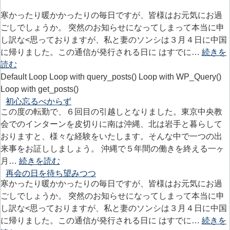
寒かったり暖かかったりの毎日ですが、皆様はお元気にお過
ごしでしょうか。 突然のお知らせになってしまって本当に申
し訳な<思っておりますが、私と妻のソンシは３月４日に中国
に帰りました。この通信が発行される日に はすでに…
続きを
読む
Default Loop Loop with query_posts() Loop with WP_Query()
Loop with get_posts()
初心忘るべからず
この度の転勤で、６回目の引越しとなりました。東京中央教
会でのインターンを皮切りに南は沖縄、北は岩手と暮らして
おりますと、様々な経験をいたします。そんな中で一つの出
来事をお証ししましょう。 沖縄で５年間の働きを終える一ヶ
月…
続きを読む
再会の日を待ち望みつつ
寒かったり暖かかったりの毎日ですが、皆様はお元気にお過
ごしでしょうか。 突然のお知らせになってしまって本当に申
し訳な<思っておりますが、私と妻のソンシは３月４日に中国
に帰りました。この通信が発行される日に はすでに…
続きを