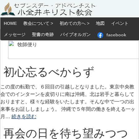
HOME
教会について >
初めての方へ >
地図
イベント
メッセージ
聖書の奇跡
パイプオルガン
facebook
初心忘るべからず
この度の転勤で、６回目の引越しとなりました。東京中央教
会でのインターンを皮切りに南は沖縄、北は岩手と暮らして
おりますと、様々な経験をいたします。そんな中で一つの出
来事をお証ししましょう。 沖縄で５年間の働きを終える一ヶ
月…
続きを読む
再会の日を待ち望みつつ