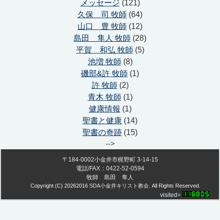
メッセージ
(121)
久保 司 牧師
(64)
山口 豊 牧師
(12)
島田 隼人 牧師
(28)
平賀 和弘 牧師
(5)
池増 牧師
(8)
磯部&許 牧師
(1)
許 牧師
(2)
青木 牧師
(1)
健康情報
(1)
聖書と健康
(14)
聖書の奇跡
(15)
-->
〒184-0002小金井市梶野町 3-14-15
電話/FAX：0422-52-0594
牧師 島田 隼人
Copyright (C)
20262016
SDA小金井キリスト教会
. All Rights Reserved.
visited=