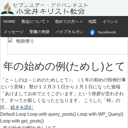
HOME
教会について >
初めての方へ >
地図
イベント
メッセージ
聖書の奇跡
パイプオルガン
facebook
年の始めの例(ためし)とて
「と～しのは～じめのためしとて♪」（１年の初めの恒例行事
という意味） 暦が１２月３１日から１月１日になった途端
「あけましておめでとうございます」という挨拶が交わされ
て、すべてが新しくなったとなります。 こうした「時」の
区…
続きを読む
Default Loop Loop with query_posts() Loop with WP_Query()
Loop with get_posts()
年の始めの例(ためし)とて