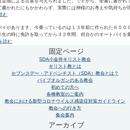
は霊感による言葉を与えられました。ですから、聖書に書かれ
て書かれたにもかかわらず、実際には神様のお考えや気持ちが現
読む
バイがあります。今乗っているのは１３年前に作られた６５０
年生の時に免許を取ってから３２年間、何台かのオートバイを
を読む
固定ページ
SDA小金井キリスト教会
キリスト教とは
セブンスデー・アドベンチスト（SDA）教会とは？
パイプオルガンのある教会
初めての方へ
各種教室のご案内
教会における新型コロナウイルス感染症対策ガイドライン
教会への行き方
集会案内
アーカイブ