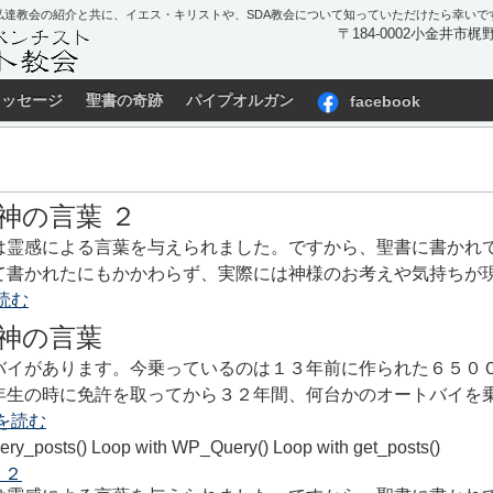
私達教会の紹介と共に、イエス・キリストや、SDA教会について知っていただけたら幸いで
〒184-0002小金井市梶野町
メッセージ
聖書の奇跡
パイプオルガン
facebook
神の言葉 ２
は霊感による言葉を与えられました。ですから、聖書に書かれ
て書かれたにもかかわらず、実際には神様のお考えや気持ちが現
読む
神の言葉
バイがあります。今乗っているのは１３年前に作られた６５０
年生の時に免許を取ってから３２年間、何台かのオートバイを
を読む
ery_posts() Loop with WP_Query() Loop with get_posts()
 ２