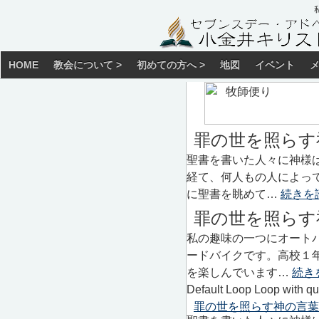
HOME
教会について >
初めての方へ >
地図
イベント
罪の世を照らす
聖書を書いた人々に神様
経て、何人もの人によっ
に聖書を眺めて…
続きを
罪の世を照らす
私の趣味の一つにオート
ードバイクです。高校１
を楽しんでいます…
続き
Default Loop Loop with qu
罪の世を照らす神の言葉