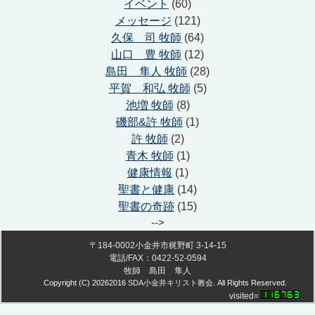
イベント
(60)
メッセージ
(121)
久保 司 牧師
(64)
山口 豊 牧師
(12)
島田 隼人 牧師
(28)
平賀 和弘 牧師
(5)
池増 牧師
(8)
磯部&許 牧師
(1)
許 牧師
(2)
青木 牧師
(1)
健康情報
(1)
聖書と健康
(14)
聖書の奇跡
(15)
-->
〒184-0002小金井市梶野町 3-14-15
電話/FAX：0422-52-0594
牧師 島田 隼人
Copyright (C)
20262016
SDA小金井キリスト教会
. All Rights Reserved.
visited=