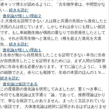
者キッツ博士が認めるように、「古生物学者は、中間型がな
い…
続きを読む
進化論が怪しい理由２
２.大進化を説明できない 人は猿と共通の先祖から進化したと
大抵の人は信じています。しかしそれは余りにも怪しい仮説
です。もし単細胞生物が偶然の重なりで自然発生したとして
も、それが高等生物へと進化した（種を超えた進化を大進
化…
続きを読む
進化論が怪しい理由１
1.生命が無から自然発生したことを証明できない 本当に生命
が自然発生したことを証明するためには、まず人間が試験管
内に生命を創る必要があります。 すでに論じたように、１個
の細胞でさえ、余りにも複雑で、生命の本質のほんの１％…
続きを読む
進化論は仮説である
この度最新の進化論を研究してみましたが、驚くべき事に、
今日でも進化論は文字通り「論」であって、推察理論ばかり
で、単なる仮説でしかありません。まったく立証されていな
い仮説です。 大体進化論は絶対に証明されるはずはありませ