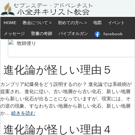
HOME
教会について >
初めての方へ >
地図
イベント
メッセージ
聖書の奇跡
パイプオルガン
facebook
進化論が怪しい理由５
カンブリア紀爆発をどう説明するのか？ 進化論では系統樹が
提案され、進化に従い、古い地層から古い化石、新しい地層
から新しい化石が出ることになっていますが、現実には、そ
の逆の現象、すなわち古い地層から新しい化石、新しい地層
か…
続きを読む
進化論が怪しい理由４