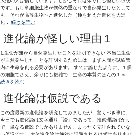
大抵の人は信じています。しかしそれは余りにも怪しい仮説
です。もし単細胞生物が偶然の重なりで自然発生したとして
も、それが高等生物へと進化した（種を超えた進化を大進
化…
続きを読む
進化論が怪しい理由１
1.生命が無から自然発生したことを証明できない 本当に生命
が自然発生したことを証明するためには、まず人間が試験管
内に生命を創る必要があります。 すでに論じたように、１個
の細胞でさえ、余りにも複雑で、生命の本質のほんの１％…
続きを読む
進化論は仮説である
この度最新の進化論を研究してみましたが、驚くべき事に、
今日でも進化論は文字通り「論」であって、推察理論ばかり
で、単なる仮説でしかありません。まったく立証されていな
い仮説です。 大体進化論は絶対に証明されるはずはありませ