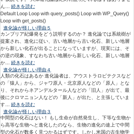
ん…
続きを読む
Default Loop Loop with query_posts() Loop with WP_Query()
Loop with get_posts()
進化論が怪しい理由５
カンブリア紀爆発をどう説明するのか？ 進化論では系統樹が
提案され、進化に従い、古い地層から古い化石、新しい地層
から新しい化石が出ることになっていますが、現実には、そ
の逆の現象、すなわち古い地層から新しい化石、新しい地層
か…
続きを読む
進化論が怪しい理由４
人類の化石はあるか 進化論者は、アウストラロピテクスなど
の「猿人」から、ジャワ原人・北京原人などの「原人」とな
り、それからネアンデルタール人などの「旧人」が出て、最
後にクロマニョン人などの「新人」が出た、と主張していま
す…
続きを読む
進化論が怪しい理由３
中間型の化石はない！ もし生命が自然発生し、下等な生物か
ら高等な生物へと進化したのなら、生物の進化の途上で中間
型の化石が数多く見つかるはずです。しかし米国の古生物学