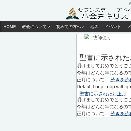
HOME
教会について >
初めての方へ >
地図
イベント
聖書に示された
明けましておめでとうご
今年はどんな年になるの
正月について…
続きを読
Default Loop Loop with qu
聖書に示されたお正月
明けましておめでとうご
今年はどんな年になるの
正月について…
続きを読