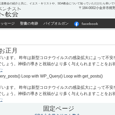
私達教会の紹介と共に、イエス・キリストや、SDA教会について知っていただけたら幸いで
〒184-0002小金井市梶野町
メッセージ
聖書の奇跡
パイプオルガン
facebook
お正月
ざいます。 昨年は新型コロナウイルスの感染拡大によって不安
でしょう。神様の導きと祝福がより多く与えられますことをお祈
む
ery_posts() Loop with WP_Query() Loop with get_posts()
ざいます。 昨年は新型コロナウイルスの感染拡大によって不安
でしょう。神様の導きと祝福がより多く与えられますことをお祈
む
固定ページ