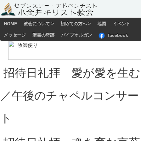
HOME
教会について >
初めての方へ >
地図
イベント
メッセージ
聖書の奇跡
パイプオルガン
facebook
招待日礼拝 愛が愛を生む
／午後のチャペルコンサー
ト