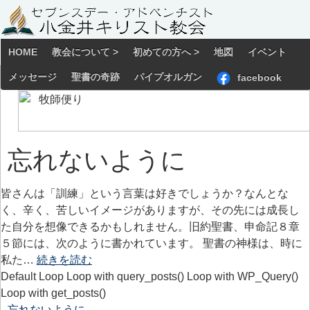
HOME
教会について >
初めての方へ >
地図
イベント
メッセージ
聖書の奇跡
パイプオルガン
facebook
忘れないように
皆さんは「訓練」という言葉は好きでしょうか？なんとな
く、辛く、苦しいイメージがありますが、その先には成長し
た自分を想像できるかもしれません。旧約聖書、申命記８章
５節には、次のように書かれています。 聖書の神様は、時に
私た…
続きを読む
Default Loop Loop with query_posts() Loop with WP_Query()
Loop with get_posts()
忘れないように