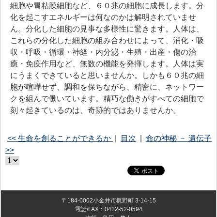
細胞や胃粘膜細胞など、６０兆の細胞に成長します。分
化を起こすエネルギーは何なのかは解明されていませ
ん。分化した細胞の見事な多様性に驚きます。人体は、
これらの分化した細胞の組み合わせによって、消化・吸
収・呼吸・循環・神経・内分泌・生殖・出産・傷の治
癒・免疫作用など、無数の機能を発揮します。人体は実
にうまくできていると思いませんか。しかも６０兆の細
胞が喧嘩せず、調和を保ちながら、精密に、ネットワー
クを組んで働いています。精巧な働きがすべての細胞で
刻々起きているのは、奇跡的ではありませんか。
<< 生命を創ることができるか
|
目次
|
命の神秘 － 遺伝子
>>
〒184-0002小金井市梶野町 3-14-15
電話/FAX：0422-52-0594