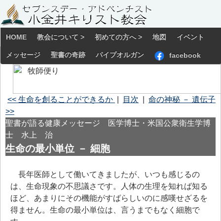
HOME
教会について >
初めての方へ >
地図
イベント
メッセージ
聖書の奇跡
パイプオルガン
facebook
<< 生命を創ることができるか
|
目次
|
命の神秘 － 遺伝子
>>
聖書が語る健康メッセージ 医学博士・米国公衆衛生学博
士 水上 治
生命の最小単位 － 細胞
長年医師として働いてきましたが、いつも感じるの
は、生命現象の不思議さです。人体の生理を知れば知る
ほど、あまりにその機能がすばらしいのに感嘆せざるを
得ません。生命の最小単位は、言うまでもなく細胞で