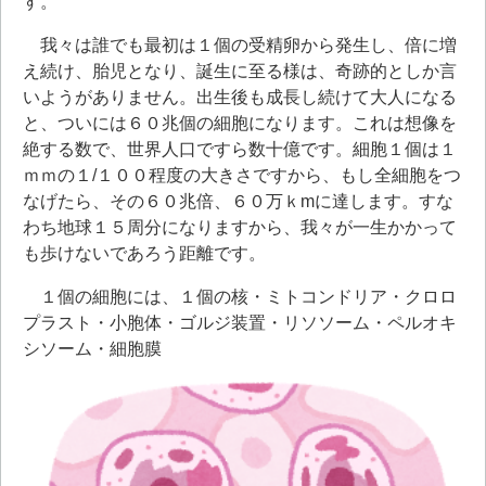
す。
我々は誰でも最初は１個の受精卵から発生し、倍に増
え続け、胎児となり、誕生に至る様は、奇跡的としか言
いようがありません。出生後も成長し続けて大人になる
と、ついには６０兆個の細胞になります。これは想像を
絶する数で、世界人口ですら数十億です。細胞１個は１
ｍｍの１/１００程度の大きさですから、もし全細胞をつ
なげたら、その６０兆倍、６０万ｋmに達します。すな
わち地球１５周分になりますから、我々が一生かかって
も歩けないであろう距離です。
１個の細胞には、１個の核・ミトコンドリア・クロロ
プラスト・小胞体・ゴルジ装置・リソソーム・ペルオキ
シソーム・細胞膜