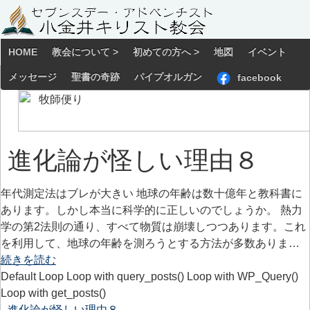
HOME
教会について >
初めての方へ >
地図
イベント
メッセージ
聖書の奇跡
パイプオルガン
facebook
進化論が怪しい理由８
年代測定法はブレが大きい 地球の年齢は数十億年と教科書に
あります。しかし本当に科学的に正しいのでしょうか。 熱力
学の第2法則の通り、すべて物質は崩壊しつつあります。これ
を利用して、地球の年齢を測ろうとする方法が多数ありま…
続きを読む
Default Loop Loop with query_posts() Loop with WP_Query()
Loop with get_posts()
進化論が怪しい理由８