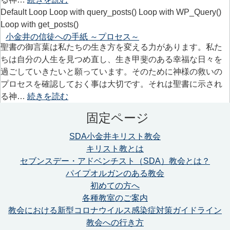
Default Loop Loop with query_posts() Loop with WP_Query()
Loop with get_posts()
小金井の信徒への手紙 ～プロセス～
聖書の御言葉は私たちの生き方を変える力があります。私た
ちは自分の人生を見つめ直し、生き甲斐のある幸福な日々を
過ごしていきたいと願っています。そのために神様の救いの
プロセスを確認しておく事は大切です。それは聖書に示され
る神…
続きを読む
固定ページ
SDA小金井キリスト教会
キリスト教とは
セブンスデー・アドベンチスト（SDA）教会とは？
パイプオルガンのある教会
初めての方へ
各種教室のご案内
教会における新型コロナウイルス感染症対策ガイドライン
教会への行き方