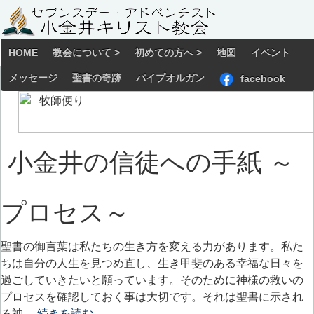
HOME
教会について >
初めての方へ >
地図
イベント
メッセージ
聖書の奇跡
パイプオルガン
facebook
小金井の信徒への手紙 ～
プロセス～
聖書の御言葉は私たちの生き方を変える力があります。私た
ちは自分の人生を見つめ直し、生き甲斐のある幸福な日々を
過ごしていきたいと願っています。そのために神様の救いの
プロセスを確認しておく事は大切です。それは聖書に示され
る神…
続きを読む