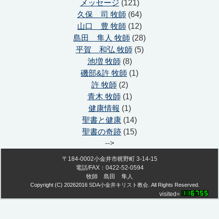
メッセージ
(121)
久保 司 牧師
(64)
山口 豊 牧師
(12)
島田 隼人 牧師
(28)
平賀 和弘 牧師
(5)
池増 牧師
(8)
磯部&許 牧師
(1)
許 牧師
(2)
青木 牧師
(1)
健康情報
(1)
聖書と健康
(14)
聖書の奇跡
(15)
-->
〒184-0002小金井市梶野町 3-14-15
電話/FAX：0422-52-0594
牧師 島田 隼人
Copyright (C)
20262016
SDA小金井キリスト教会
. All Rights Reserved.
visited=