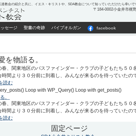
私達教会の紹介と共に、イエス・キリストや、SDA教会について知っていただけたら幸いで
〒184-0002小金井市梶野町
メッセージ
聖書の奇跡
パイプオルガン
facebook
愛を物語る。
の春、関東地区のパスファインダー・クラブの子どもたち５０
合時間より３０分前に到着し、みんなが来るのを待っていたの
を読む
ery_posts() Loop with WP_Query() Loop with get_posts()
る。
の春、関東地区のパスファインダー・クラブの子どもたち５０
合時間より３０分前に到着し、みんなが来るのを待っていたの
を読む
固定ページ